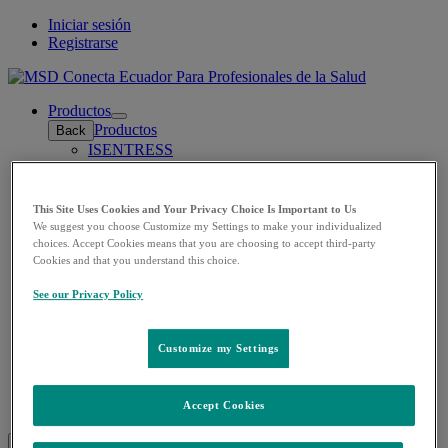
Iniciar sesión
Registrarse
Para Profesionales de la Salud
Productos
Open
Productos
Back
submenu
ISENTRESS
GARDASIL 9
KEYTRUDA
ROTATEQ
This Site Uses Cookies and Your Privacy Choice Is Important to Us
JANUVIA
We suggest you choose Customize my Settings to make your individualized
JANUMET
choices. Accept Cookies means that you are choosing to accept third-party
JANUMET RX
Cookies and that you understand this choice.
OTROS PRODUCTOS
Recursos
See our Privacy Policy
Open
Recursos
Back
submenu
MANUALES MSD
MSD EDUCACIÓN
Customize my Settings
Servicios
Open
Servicios
Back
submenu
Farmacovigilancia
Accept Cookies
Search
Menu
Cerrar