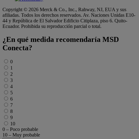
Copyright © 2026 Merck & Co., Inc., Rahway, NJ, EUA y sus
afiliadas. Todos los derechos reservados. Av. Naciones Unidas E10-
44 y República de El Salvador Edificio Citiplaza, piso 6. Quito-
Ecuador. Prohibida su reproducción parcial o total.
¿En qué medida recomendaría MSD
Conecta?
Untitled
*
0
1
2
3
4
5
6
7
8
9
10
0 – Poco probable
10 – Muy probable