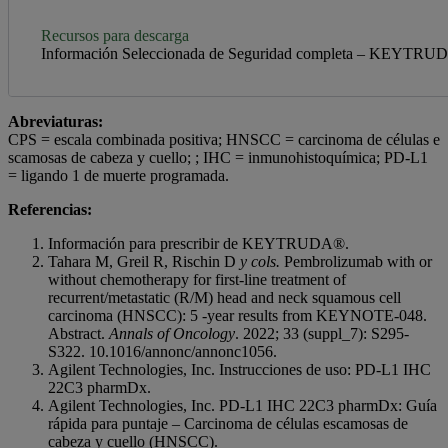
Recursos para descarga
Información Seleccionada de Seguridad completa – KEYTR
Abreviaturas:
CPS = escala combinada positiva; HNSCC = carcinoma de células e
scamosas de cabeza y cuello; ; IHC = inmunohistoquímica; PD-L1
= ligando 1 de muerte programada.
Referencias:
Información para prescribir de KEYTRUDA®.
Tahara M, Greil R, Rischin D
y cols.
Pembrolizumab with or
without chemotherapy for first-line treatment of
recurrent/metastatic (R/M) head and neck squamous cell
carcinoma (HNSCC): 5 -year results from KEYNOTE-048.
Abstract.
Annals of Oncology
. 2022; 33 (suppl_7): S295-
S322. 10.1016/annonc/annonc1056.
Agilent Technologies, Inc. Instrucciones de uso: PD-L1 IHC
22C3 pharmDx.
Agilent Technologies, Inc. PD-L1 IHC 22C3 pharmDx: Guía
rápida para puntaje – Carcinoma de células escamosas de
cabeza y cuello (HNSCC).