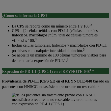
¿Cómo se informa la CPS?
3
La CPS se reporta como un número entre 1 y 100.
CPS = [# células teñidas con PD-L1 [células tumorales,
linfocit os, macrófagos]/núm. total de células tumorales
3
viables] x 100.
Incluir células tumorales, linfocitos y macrófagos con PD-L1
3
po sitivos con cualquier intensidad de tinción.
Se necesita un mínimo de 100 células tumorales viables para
3
det erminar la expresión de PD-L1.
1,a
Expresión de PD-L1 (CPS ≥1) en el KEYNOTE-048
Prevalencia de PD-L1 (CPS
≥
1) en el KEYNOTE-048
basado en
1
pacientes con HNSCC metastásico o recurrente no resecable.