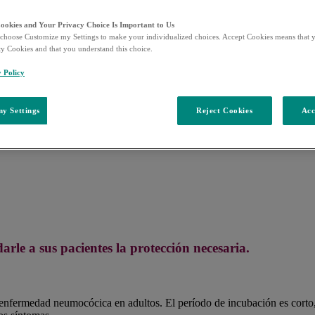
Cookies and Your Privacy Choice Is Important to Us
choose Customize my Settings to make your individualized choices. Accept Cookies means that y
ty Cookies and that you understand this choice.
y Policy
y Settings
Reject Cookies
Acc
le a sus pacientes la protección necesaria.
 enfermedad neumocócica en adultos. El período de incubación es cor