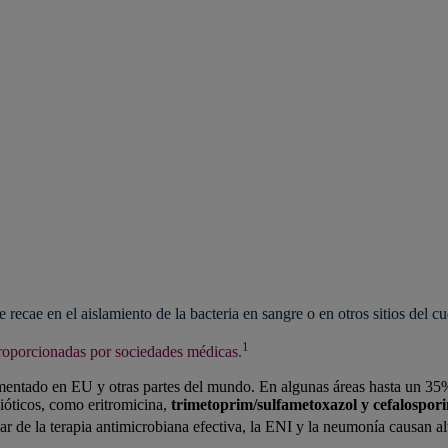
recae en el aislamiento de la bacteria en sangre o en otros sitios del c
1
proporcionadas por sociedades médicas.
ementado en EU y otras partes del mundo. En algunas áreas hasta un 35
bióticos, como eritromicina,
trimetoprim/sulfametoxazol y cefalospori
 de la terapia antimicrobiana efectiva, la ENI y la neumonía causan al