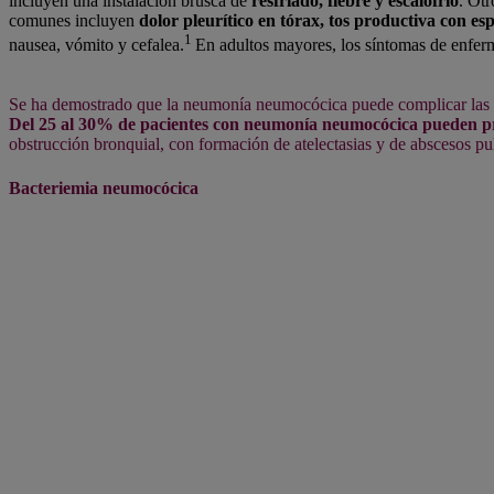
incluyen una instalación brusca de
resfriado, fiebre y escalofrío
. Otr
comunes incluyen
dolor pleurítico en tórax, tos productiva con e
1
nausea, vómito y cefalea.
En adultos mayores, los síntomas de enfer
Se ha demostrado que la neumonía neumocócica puede complicar las i
Del 25 al 30% de pacientes con neumonía neumocócica pueden p
obstrucción bronquial, con formación de atelectasias y de abscesos p
Bacteriemia neumocócica