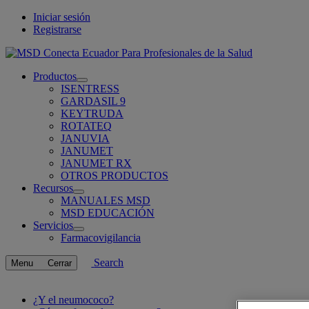
Iniciar sesión
Registrarse
Para Profesionales de la Salud
Productos
Open
ISENTRESS
submenu
GARDASIL 9
KEYTRUDA
ROTATEQ
JANUVIA
JANUMET
JANUMET RX
OTROS PRODUCTOS
Recursos
Open
MANUALES MSD
submenu
MSD EDUCACIÓN
Servicios
Open
Farmacovigilancia
submenu
Search
Menu
Cerrar
Related
¿Y el neumococo?