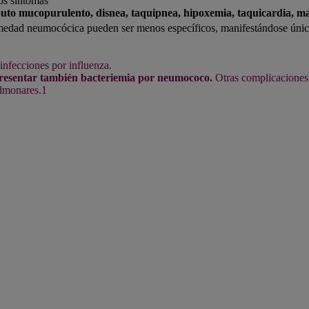
os síntomas
sputo mucopurulento, disnea, taquipnea, hipoxemia, taquicardia, ma
medad neumocócica pueden ser menos específicos, manifestándose única
nfecciones por influenza.
resentar también bacteriemia por neumococo.
Otras complicaciones
ulmonares.1