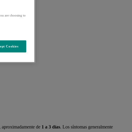
ou are choosing to
ept Cookies
to, aproximadamente de
1 a 3 días
. Los síntomas generalmente