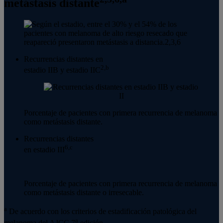
metástasis distante
Recurrencias distantes en
2,b
estadio IIB y estadio IIC
Porcentaje de pacientes con primera recurrencia de melanoma
como metástasis distante.
Recurrencias distantes
6,c
en estadio III
Porcentaje de pacientes con primera recurrencia de melanoma
como metástasis distante o irresecable.
a
De acuerdo con los criterios de estadificación patológica del
a
melanoma del AJCC 7
edición.