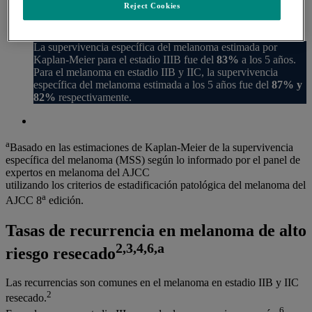
Reject Cookies
La supervivencia específica del melanoma estimada por
Kaplan-Meier para el estadio IIIB fue del
83%
a los 5 años.
Para el melanoma en estadio IIB y IIC, la supervivencia
específica del melanoma estimada a los 5 años fue del
87% y
82%
respectivamente.
a
Basado en las estimaciones de Kaplan-Meier de la supervivencia
específica del melanoma (MSS) según lo informado por el panel de
expertos en melanoma del AJCC
utilizando los criterios de estadificación patológica del melanoma del
a
AJCC 8
edición.
Tasas de recurrencia en melanoma de alto
2,3,4,6,a
riesgo resecado
Las recurrencias son comunes en el melanoma en estadio IIB y IIC
2
resecado.
6