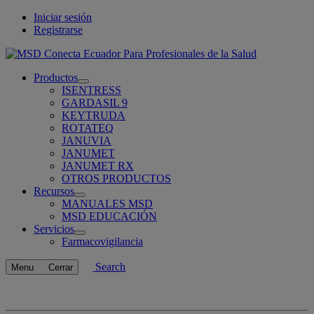
Iniciar sesión
Registrarse
Para Profesionales de la Salud
Productos
Open
ISENTRESS
submenu
GARDASIL 9
KEYTRUDA
ROTATEQ
JANUVIA
JANUMET
JANUMET RX
OTROS PRODUCTOS
Recursos
Open
MANUALES MSD
submenu
MSD EDUCACIÓN
Servicios
Open
Farmacovigilancia
submenu
Search
Menu
Cerrar