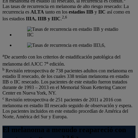
En melanoma en estadio III resecado, la recurrencia es común.
Las tasas de recurrencia en melanoma de alto riesgo resecado: La
recurrencia es
ALTA
tanto en los
estadios IIB
y
IIC
así como en
2,6
los estadios
IIIA, IIIB y IIIC
.
a
De acuerdo con los criterios de estadificación patológica del
a
melanoma del AJCC 7
edición.
b
Revisión retrospectiva de 738 pacientes adultos con melanoma en
estadio II resecado, de los cuales 338 tenían melanoma en estadio
IIB o IIC resecado. Los pacientes de este estudio fueron tratados
durante de 1993 – 2013 en el Memorial Sloan Kettering Cancer
Center en Nueva York, NY.
c
Revisión retrospectiva de 251 pacientes de 2011 a 2016 con
melanoma en estadio III resecado seguido de observación y espera.
Los pacientes incluidos en este estudio procedían de América del
Norte, América del Sur y Europa.
El melanoma a menudo reapareció con
2,3,6,a