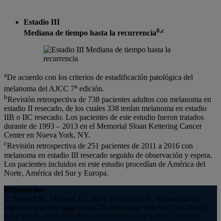
Estadio III
6,c
Mediana de tiempo hasta la recurrencia
a
De acuerdo con los criterios de estadificación patológica del
a
melanoma del AJCC 7
edición.
b
Revisión retrospectiva de 738 pacientes adultos con melanoma en
estadio II resecado, de los cuales 338 tenían melanoma en estadio
IIB o IIC resecado. Los pacientes de este estudio fueron tratados
durante de 1993 – 2013 en el Memorial Sloan Kettering Cancer
Center en Nueva York, NY.
c
Revisión retrospectiva de 251 pacientes de 2011 a 2016 con
melanoma en estadio III resecado seguido de observación y espera.
Los pacientes incluidos en este estudio procedían de América del
Norte, América del Sur y Europa.
Referencias:
1 . Yushak M, Mehnert J, Luke J, Poklepovic A. Approaches to
high-risk resected stage II and III melanoma. Am Soc Clin Oncol
Educ Book. 2019;39:e207-e211. doi:10.1200/ EDBK_239283.