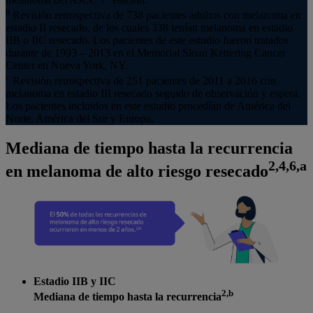
b
Revisión retrospectiva de 738 pacientes adultos con melanoma en
estadio II resecado, de los cuales 338 tenían melanoma en estadio
IIB o IIC resecado. Los pacientes de este estudio fueron tratados
durante de 1993 – 2013 en el Memorial Sloan Kettering Cancer
Center en Nueva York, NY.
c
Revisión retrospectiva de 251 pacientes de 2011 a 2016 con
melanoma en estadio III resecado seguido de observación y espera.
Los pacientes incluidos en este estudio procedían de América del
Norte, América del Sur y Europa.
Mediana de tiempo hasta la recurrencia
2,4,6,a
en melanoma de alto riesgo resecado
Estadio IIB y IIC
2,b
Mediana de tiempo hasta la recurrencia