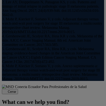
2. Lee AY, Droppelmann N, Panageas KS, y cols. Patterns and
timings of initial relapse in pathologic stage II melanoma patients.
Ann Surg Oncol. 2017; 24(4):939-946. doi:10.1245/s10434-016-
5642-0.
3. Mohr P, Kiecker F, Soriano V, y cols. Adjuvant therapy versus
watch-and-wait post surgery for stage III melanoma: a multicountry
retrospective chart review. Melanoma Manag.
2019;6(4):MMT33.doi:10.2217/mmt-2019-0015.
4. Gershenwald JE, Scolyer RA, Hess KR y cols. Melanoma of the
skin. AJCC Cancer Staging Manual. 8th ed. American Joint
Committee on Cancer; 2017:563-585.
5. Gershenwald JE, Scolyer RA, Hess KR, y cols. Melanoma
staging: evidence-based changes in the American Joint Committee
on Cancer (AJCC) Eighth Edition Cancer Staging Manual. CA
Cancer J Clin. 2017;67(6):472-492.
6. Mohr P, Kiecker F, Soriano V, y cols. Anexo suplementario a:
Adjuvant therapy versus watch-and-wait post surgery for stage III
melanoma: a multicountry retrospective chart review. Melanoma
Manag. 2019;6(4):MMT33. doi:10.2217/mmt-2019-0015.
Para Profesionales de la Salud
Cerrar
What can we help you find?